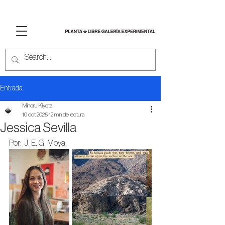
Entrada
Minoru Kiyota
10 oct 2025
12 min de lectura
Jessica Sevilla
Por:  J. E. G. Moya