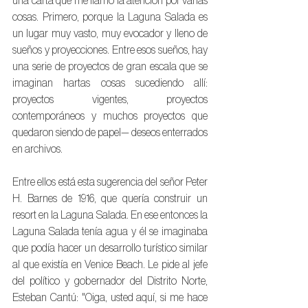
una carta que me llamó la atención por varias 
cosas. Primero, porque la Laguna Salada es 
un lugar muy vasto, muy evocador y lleno de 
sueños y proyecciones. Entre esos sueños, hay 
una serie de proyectos de gran escala que se 
imaginan hartas cosas sucediendo allí: 
proyectos vigentes, proyectos 
contemporáneos y muchos proyectos que 
quedaron siendo de papel— deseos enterrados 
en archivos.
Entre ellos está esta sugerencia del señor Peter 
H. Barnes de 1916, que quería construir un 
resort en la Laguna Salada. En ese entonces la 
Laguna Salada tenía agua y él se imaginaba 
que podía hacer un desarrollo turístico similar 
al que existía en Venice Beach. Le pide al jefe 
del político y gobernador del Distrito Norte, 
Esteban Cantú: "Oiga, usted aquí, si me hace 