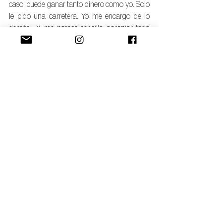
caso, puede ganar tanto dinero como yo. Solo 
le pido una carretera. Yo me encargo de lo 
demás". Y me parece sencillo apropiar toda 
esta solicitud combinándola con un proyecto 
actual— más bien con una serie de proyectos y 
los deseos actuales, en plural, que parecen 
medio distópicos para mí, pero quizá no para 
algunas personas. El proyecto de Tres Mares, 
que pretende bombear agua del golfo hacia el 
Salton Sea, vía la Salada; los parques de surf 
de olas artificiales; los proyectos de 
desaladoras en el desierto, etcétera. 
En esta ficción también incorporo, de manera 
periférica, el tema del litio, porque hay estudios 
que sugieren cierto potencial en la zona. Al 
final de la carta aparece un juego con la idea 
del “oro blanco”: el algodón, el litio y cierta 
sustancia que nunca sabemos bien qué es, 