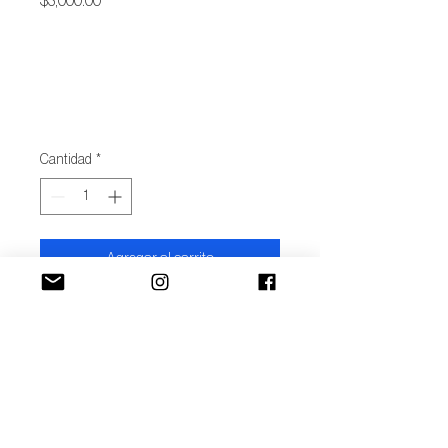
Precio
$3,000.00
Cantidad
*
Agregar al carrito
Realizar compra
Autor/x: Joel Mayoral
Técnica: Óleo sobre madera
Año: 2024
Donativo: 100%