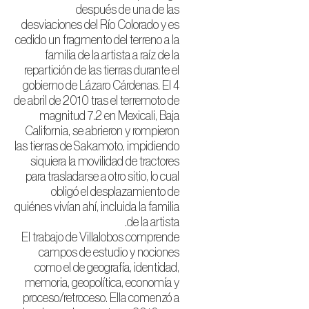
después de una de las
desviaciones del Río Colorado y es
cedido un fragmento del terreno a la
familia de la artista a raíz de la
repartición de las tierras durante el
gobierno de Lázaro Cárdenas. El 4
de abril de 2010 tras el terremoto de
magnitud 7.2 en Mexicali, Baja
California, se abrieron y rompieron
las tierras de Sakamoto, impidiendo
siquiera la movilidad de tractores
para trasladarse a otro sitio, lo cual
obligó el desplazamiento de
quiénes vivían ahí, incluida la familia
de la artista.
El trabajo de Villalobos comprende
campos de estudio y nociones
como el de geografía, identidad,
memoria, geopolítica, economía y
proceso/retroceso. Ella comenzó a