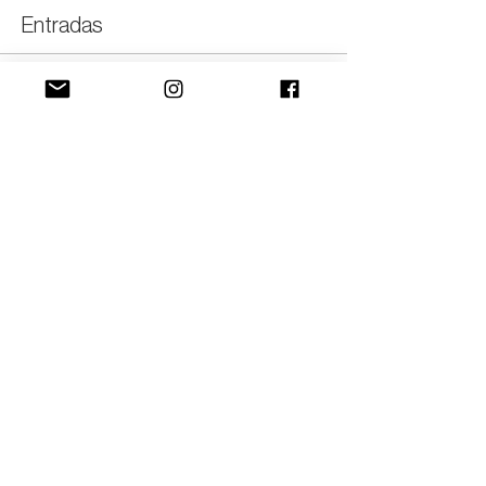
Entradas
Venta finalizada
Tipo de entrada
General
Precio
$39.02
+$0.98 de comisión de servicio de entradas
Compartir este evento