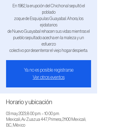
En 1982, la erupción del Chichonal sepultó el
poblado
zoque de Esquipulas Guayabal. Ahora, los
ejidatarios
de Nuevo Guayabal rehacen sus vidas mientras el
pueblo sepultado acecha en la maleza y un
esfuerzo
colectivo por desenterrar el viejo hogar despierta.
Ya no es posible registrarse
Ver otros eventos
Horario y ubicación
03 may 2023, 8:00 p.m. – 10:00 p.m.
Mexicali, Av Zuazua 447, Primera, 21100 Mexicali,
B.C., México