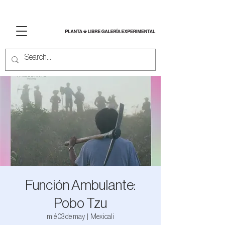
Función Ambulante:
Pobo Tzu
mié 03 de may
  |  
Mexicali