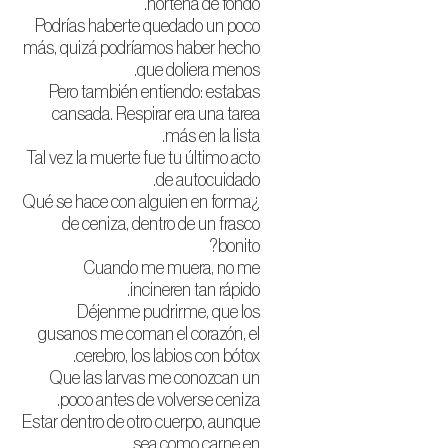
norteña de fondo.
Podrías haberte quedado un poco
más, quizá podríamos haber hecho
que doliera menos.
Pero también entiendo: estabas
cansada. Respirar era una tarea
más en la lista.
Tal vez la muerte fue tu último acto
de autocuidado.
¿Qué se hace con alguien en forma
de ceniza, dentro de un frasco
bonito?
Cuando me muera, no me
incineren tan rápido.
Déjenme pudrirme, que los
gusanos me coman el corazón, el
cerebro, los labios con bótox.
Que las larvas me conozcan un
poco antes de volverse ceniza.
Estar dentro de otro cuerpo, aunque
sea como carne en