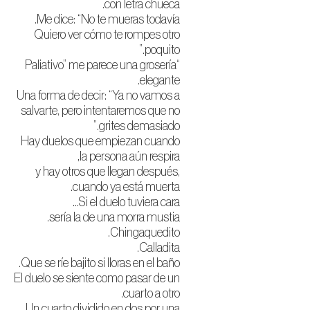
con letra chueca.
Me dice: “No te mueras todavía.
Quiero ver cómo te rompes otro
poquito.”
“Paliativo” me parece una grosería
elegante.
Una forma de decir: “Ya no vamos a
salvarte, pero intentaremos que no
grites demasiado.”
Hay duelos que empiezan cuando
la persona aún respira,
y hay otros que llegan después,
cuando ya está muerta.
Si el duelo tuviera cara...
sería la de una morra mustia.
Chingaquedito.
Calladita.
Que se ríe bajito si lloras en el baño.
El duelo se siente como pasar de un
cuarto a otro.
Un cuarto dividido en dos por una