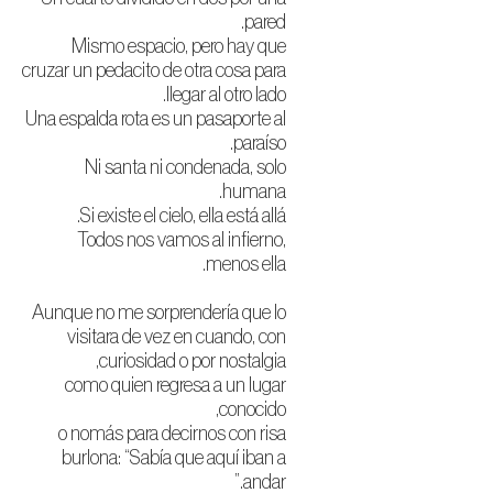
pared.
Mismo espacio, pero hay que
cruzar un pedacito de otra cosa para
llegar al otro lado.
Una espalda rota es un pasaporte al
paraíso.
Ni santa ni condenada, solo
humana.
Si existe el cielo, ella está allá.
Todos nos vamos al infierno,
menos ella.
Aunque no me sorprendería que lo
visitara de vez en cuando, con
curiosidad o por nostalgia,
como quien regresa a un lugar
conocido,
o nomás para decirnos con risa
burlona: “Sabía que aquí iban a
andar.”