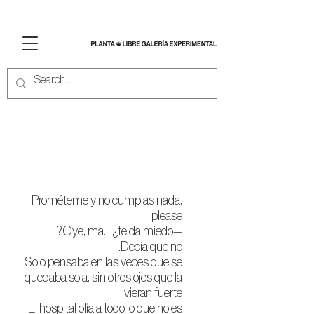
Atravesar con promesas
de nada
Prométeme y no cumplas nada,
please
—Oye, ma... ¿te da miedo?
Decía que no.
Solo pensaba en las veces que se
quedaba sola, sin otros ojos que la
vieran fuerte.
El hospital olía a todo lo que no es