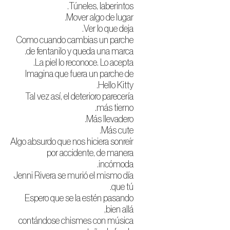
Túneles, laberintos.
Mover algo de lugar.
Ver lo que deja.
Como cuando cambias un parche
de fentanilo y queda una marca.
La piel lo reconoce. Lo acepta.
Imagina que fuera un parche de
Hello Kitty.
Tal vez así, el deterioro parecería
más tierno.
Más llevadero.
Más cute.
Algo absurdo que nos hiciera sonreír
por accidente, de manera
incómoda.
Jenni Rivera se murió el mismo día
que tú.
Espero que se la estén pasando
bien allá,
contándose chismes con música