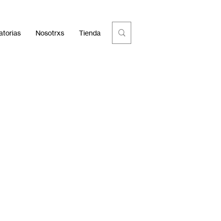
torias
Nosotrxs
Tienda
E+ F