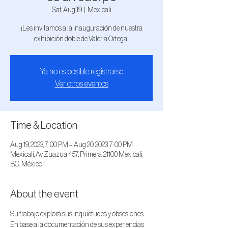
Sat, Aug 19
  |  
Mexicali
¡Les invitamos a la inauguración de nuestra
exhibición doble de Valeria Ortega!
Ya no es posible registrarse
Ver otros eventos
Time & Location
Aug 19, 2023, 7:00 PM – Aug 20, 2023, 7:00 PM
Mexicali, Av Zuazua 457, Primera, 21100 Mexicali,
B.C., México
About the event
Su trabajo explora sus inquietudes y obsesiones.
En base a la documentación de sus experiencias 