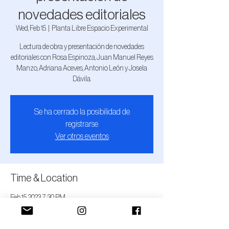
novedades editoriales
Wed, Feb 15
  |  
Planta Libre Espacio Experimental
Lectura de obra y presentación de novedades
editoriales con Rosa Espinoza, Juan Manuel Reyes
Manzo, Adriana Aceves, Antonio León y Josela
Dávila.
Se ha cerrado la posibilidad de
registrarse
Ver otros eventos
Time & Location
Feb 15, 2023, 7:30 PM
Planta Libre Espacio Experimental, Av Zuazua 447,
Primera, 21100 Mexicali, B.C., México