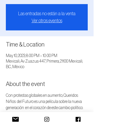
Las entradas no están a la venta
Ver otros eventos
Time & Location
May 10, 2023, 8:00 PM – 10:00 PM
Mexicali, Av Zuazua 447, Primera, 21100 Mexicali,
B.C., México
About the event
Con protestas globales en aumento, Queridos 
Niños  del Futuro es una película sobre la nueva 
generación  en el corazón de este cambio político. 
Vemos a Rayen  protestar por justicia social en 
Chile, a Pepper luchar  por la democracia en Hong 
Kong, y a Hilda batallar  por las consecuencias 